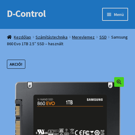
D-Control
Ugrás
Kilépés
Menü
a
a
navigációhoz
tartalomba
Expand
Webshop
child
Kezdőlap
Számítástechnika
Merevlemez
SSD
Samsung
menu
860 Evo 1TB 2.5″ SSD – használt
Bemutatkozás
Elérhetőségek
AKCIÓ!
Fiókom
🔍
Kedvencek