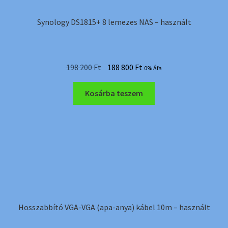
Synology DS1815+ 8 lemezes NAS – használt
Original
Current
198 200
Ft
188 800
Ft
0% Áfa
price
price
was:
is:
Kosárba teszem
198
188
200 Ft.
800 Ft.
Hosszabbító VGA-VGA (apa-anya) kábel 10m – használt