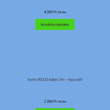
4 200
Ft
0% Áfa
Kosárba teszem
Soros RS232 kábel 3m – használt
1 200
Ft
0% Áfa