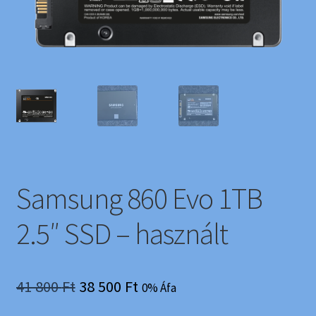
Samsung 860 Evo 1TB
2.5″ SSD – használt
Original
Current
41 800
Ft
38 500
Ft
0% Áfa
price
price