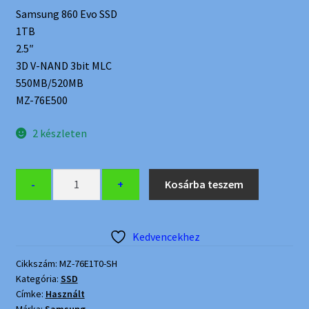
Samsung 860 Evo SSD
was:
is:
1TB
41
38
2.5″
3D V-NAND 3bit MLC
800 Ft.
500 Ft.
550MB/520MB
MZ-76E500
2 készleten
Samsung
-
+
Kosárba teszem
860
Evo
1TB
Kedvencekhez
2.5″
SSD
Cikkszám:
MZ-76E1T0-SH
Kategória:
SSD
-
Címke:
Használt
használt