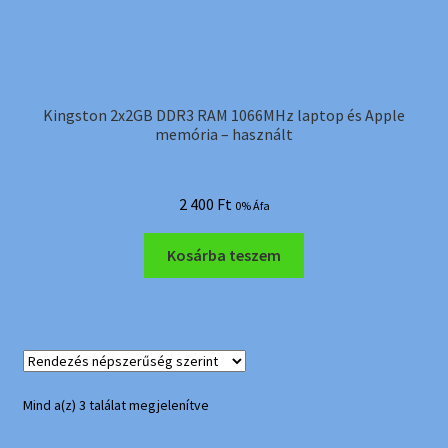
Kingston 2x2GB DDR3 RAM 1066MHz laptop és Apple
memória – használt
2 400
Ft
0% Áfa
Kosárba teszem
Sorted
Mind a(z) 3 találat megjelenítve
by