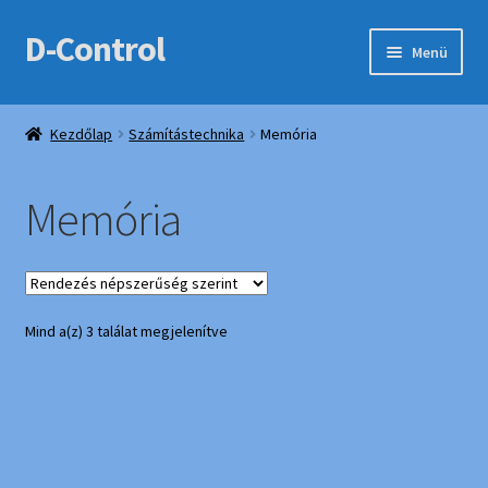
D-Control
Ugrás
Kilépés
Menü
a
a
navigációhoz
tartalomba
Webshop
Kezdőlap
Számítástechnika
Memória
Bemutatkozás
Memória
Elérhetőségek
Fiókom
Sorted
Mind a(z) 3 találat megjelenítve
Kedvencek
by
popularity