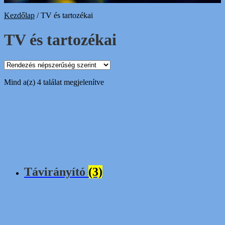
Kezdőlap
/
TV és tartozékai
TV és tartozékai
Sorted
Mind a(z) 4 találat megjelenítve
by
popularity
Távirányító
(3)