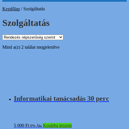
Kezdőlap
/
Szolgáltatás
Szolgáltatás
Sorted
Mind a(z) 2 találat megjelenítve
by
popularity
Informatikai tanácsadás 30 perc
5 000
Ft
Kosárba teszem
0% Áfa