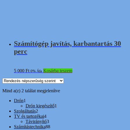
Számítógép javítás, karbantartás 30
perc
5 000
Ft
Kosárba teszem
0% Áfa
Sorted
Mind a(z) 2 találat megjelenítve
by
1
Drón
1
popularity
termék
1
Drón kiegészítő
1
2
termék
Szolgáltatás
2
termék
4
TV és tartozékai
4
termék
3
Távirányító
3
termék
88
Számítástechnika
88