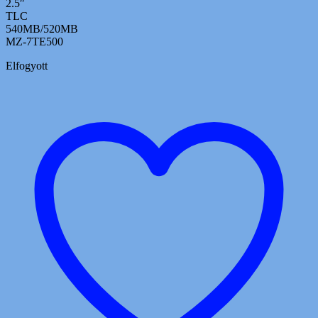
2.5″
TLC
540MB/520MB
MZ-7TE500
Elfogyott