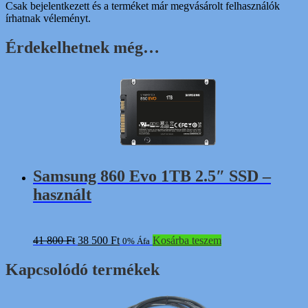
Csak bejelentkezett és a terméket már megvásárolt felhasználók
írhatnak véleményt.
Érdekelhetnek még…
Samsung 860 Evo 1TB 2.5″ SSD –
használt
Original
Current
41 800
Ft
38 500
Ft
Kosárba teszem
0% Áfa
price
price
was:
is:
Kapcsolódó termékek
41
38
800 Ft.
500 Ft.