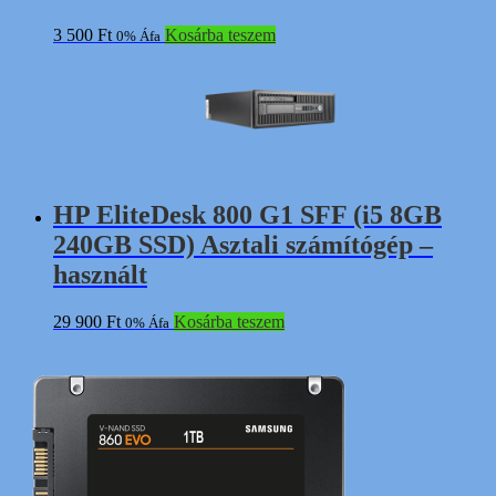
3 500
Ft
Kosárba teszem
0% Áfa
HP EliteDesk 800 G1 SFF (i5 8GB
240GB SSD) Asztali számítógép –
használt
29 900
Ft
Kosárba teszem
0% Áfa