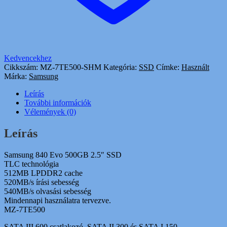
Kedvencekhez
Cikkszám:
MZ-7TE500-SHM
Kategória:
SSD
Címke:
Használt
Márka:
Samsung
Leírás
További információk
Vélemények (0)
Leírás
Samsung 840 Evo 500GB 2.5″ SSD
TLC technológia
512MB LPDDR2 cache
520MB/s írási sebesség
540MB/s olvasási sebesség
Mindennapi használatra tervezve.
MZ-7TE500
SATA III 600 csatlakozó, SATA II 300 és SATA I 150