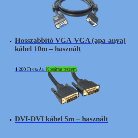
Hosszabbító VGA-VGA (apa-anya)
kábel 10m – használt
4 200
Ft
Kosárba teszem
0% Áfa
DVI-DVI kábel 5m – használt