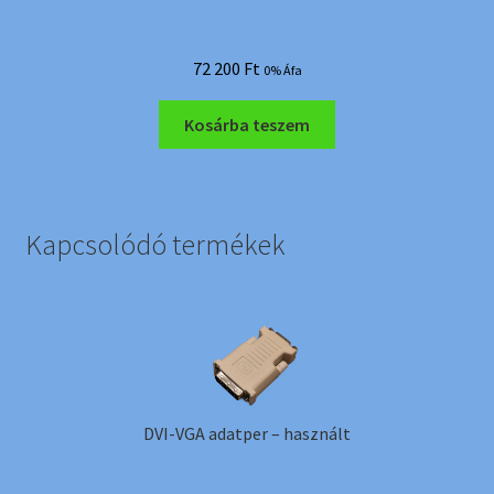
72 200
Ft
0% Áfa
Kosárba teszem
Kapcsolódó termékek
DVI-VGA adatper – használt