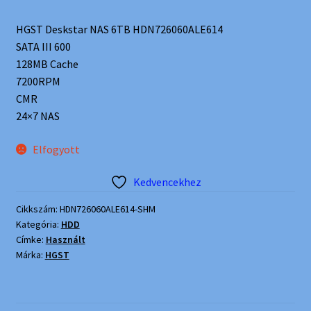
HGST Deskstar NAS 6TB HDN726060ALE614
SATA III 600
128MB Cache
7200RPM
CMR
24×7 NAS
Elfogyott
Kedvencekhez
Cikkszám:
HDN726060ALE614-SHM
Kategória:
HDD
Címke:
Használt
Márka:
HGST