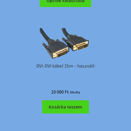
Opciók választása
a
terméknek
több
variációja
van.
A
változatok
a
termékoldalon
DVI-DVI kábel 15m – használt
választhatók
ki
10 000
Ft
0% Áfa
Kosárba teszem