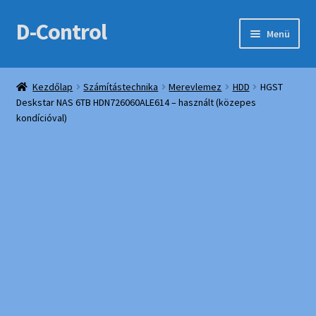
D-Control
Ugrás
Kilépés
Menü
a
a
navigációhoz
tartalomba
Expand
Webshop
child
Kezdőlap
Számítástechnika
Merevlemez
HDD
HGST
menu
Deskstar NAS 6TB HDN726060ALE614 – használt (közepes
Bemutatkozás
kondícióval)
Elérhetőségek
Fiókom
Kedvencek