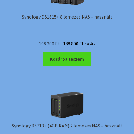
Synology DS1815+ 8 lemezes NAS – használt
Original
Current
198 200
Ft
188 800
Ft
0% Áfa
price
price
was:
is:
Kosárba teszem
198
188
200 Ft.
800 Ft.
Synology DS713+ (4GB RAM) 2 lemezes NAS – használt