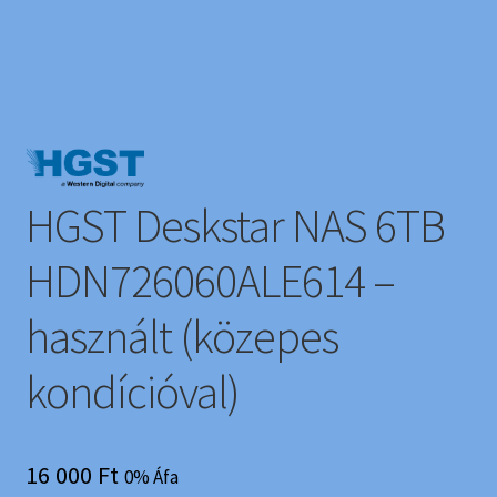
HGST Deskstar NAS 6TB
HDN726060ALE614 –
használt (közepes
kondícióval)
16 000
Ft
0% Áfa