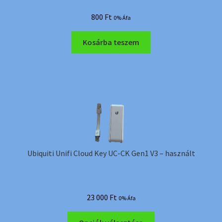
800
Ft
0% Áfa
Kosárba teszem
Ubiquiti Unifi Cloud Key UC-CK Gen1 V3 – használt
23 000
Ft
0% Áfa
Ennek