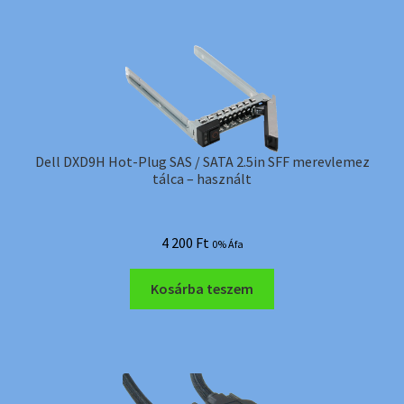
Dell DXD9H Hot-Plug SAS / SATA 2.5in SFF merevlemez
tálca – használt
4 200
Ft
0% Áfa
Kosárba teszem