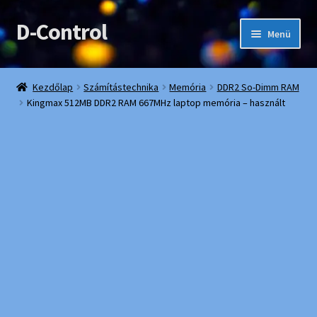
D-Control
Ugrás
Kilépés
Menü
a
a
navigációhoz
tartalomba
Webshop
Kezdőlap
Számítástechnika
Memória
DDR2 So-Dimm RAM
Kingmax 512MB DDR2 RAM 667MHz laptop memória – használt
Bemutatkozás
Elérhetőségek
Fiókom
Kedvencek