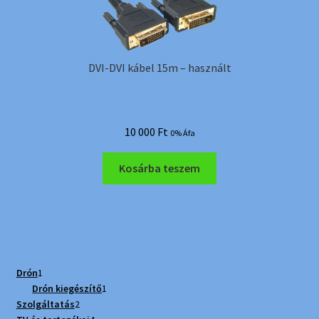
DVI-DVI kábel 15m – használt
10 000
Ft
0% Áfa
Kosárba teszem
1
Drón
1
termék
1
Drón kiegészítő
1
2
termék
Szolgáltatás
2