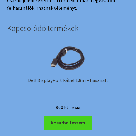
Csak bejelentkezett és a terméket már megvásárolt
felhasználók írhatnak véleményt.
Kapcsolódó termékek
Dell DisplayPort kábel 1.8m – használt
900
Ft
0% Áfa
Kosárba teszem