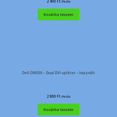
2 400
Ft
0% Áfa
Kosárba teszem
Dell DMS59 – Dual DVI splitter – használt
2 800
Ft
0% Áfa
Kosárba teszem