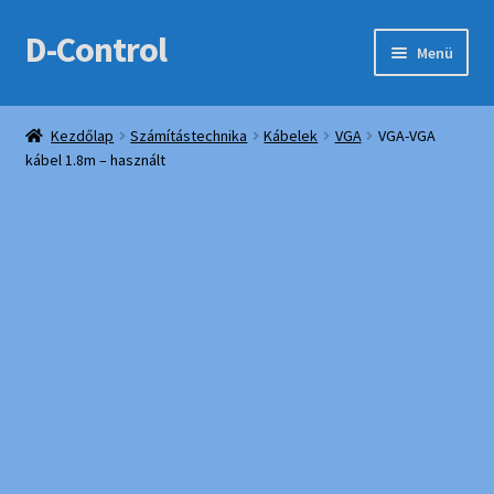
D-Control
Ugrás
Kilépés
Menü
a
a
navigációhoz
tartalomba
Webshop
Kezdőlap
Számítástechnika
Kábelek
VGA
VGA-VGA
kábel 1.8m – használt
Bemutatkozás
Elérhetőségek
Fiókom
Kedvencek