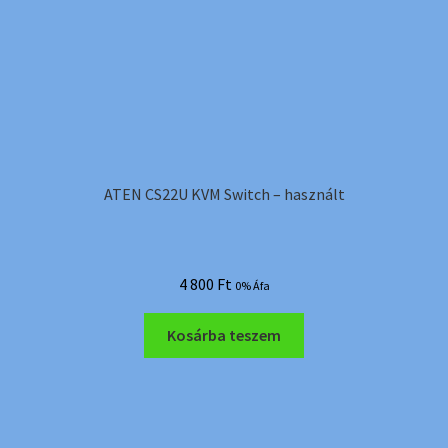
ATEN CS22U KVM Switch – használt
4 800
Ft
0% Áfa
Kosárba teszem