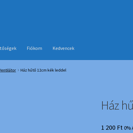
etőségek
Fiókom
Kedvencek
Ventilátor
Ház hűtő 12cm kék leddel
Ház hű
1 200
Ft
0% 