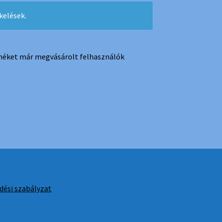
kelések.
rméket már megvásárolt felhasználók
ldési szabályzat