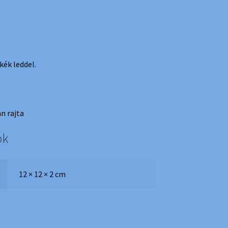
kék leddel.
an rajta
ók
12 × 12 × 2 cm