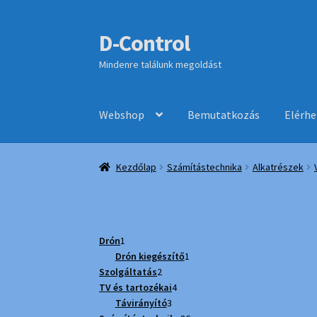
D-Control
Ugrás
Kilépés
a
a
Mindenre találunk megoldást
navigációhoz
tartalomba
Webshop
Bemutatkozás
Elérh
Kezdőlap
Számítástechnika
Alkatrészek
1
Drón
1
termék
1
Drón kiegészítő
1
2
termék
Szolgáltatás
2
termék
4
TV és tartozékai
4
3
termék
Távirányító
3