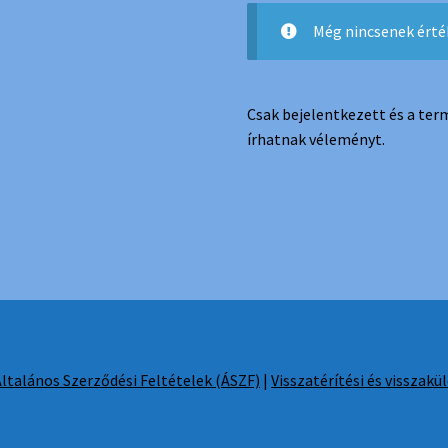
Még nincsenek érté
Csak bejelentkezett és a te
írhatnak véleményt.
Általános Szerződési Feltételek (ÁSZF)
|
Visszatérítési és visszakü