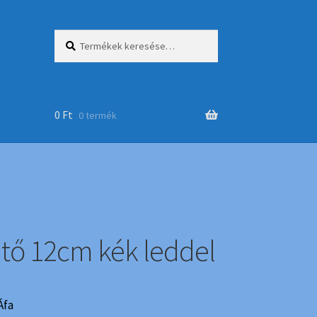
Keresés
Keresés
a
következőre:
0
Ft
0 termék
tő 12cm kék leddel
Áfa