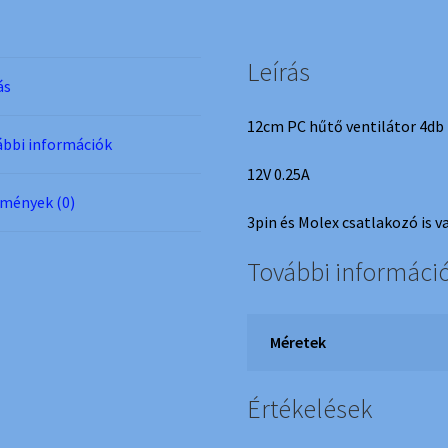
Leírás
ás
12cm PC hűtő ventilátor 4db 
bbi információk
12V 0.25A
mények (0)
3pin és Molex csatlakozó is v
További informáci
Méretek
Értékelések