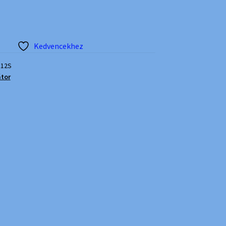
Kedvencekhez
12S
átor