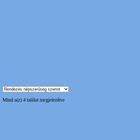
Sorted
Mind a(z) 4 találat megjelenítve
by
popularity