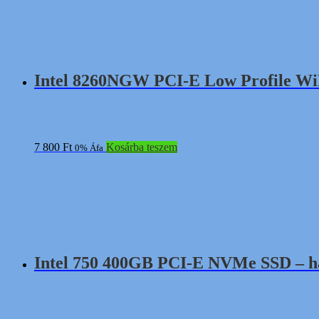
Intel 8260NGW PCI-E Low Profile WiFi
7 800
Ft
Kosárba teszem
0% Áfa
Intel 750 400GB PCI-E NVMe SSD – h