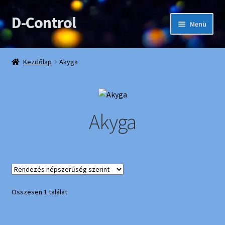
D-Control
Ugrás
Kilépés
Menü
a
a
navigációhoz
tartalomba
Webshop
Kezdőlap
Akyga
Bemutatkozás
Elérhetőségek
Akyga
Fiókom
Kedvencek
Összesen 1 találat