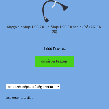
Akyga alaplapi USB 2.0 – előlapi USB 3.0 átalakító (AK-CA-
28)
1 000
Ft
0% Áfa
Kosárba teszem
Összesen 1 találat