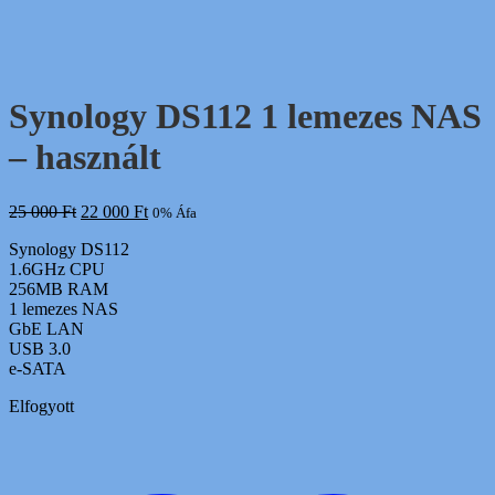
Synology DS112 1 lemezes NAS
– használt
Original
Current
25 000
Ft
22 000
Ft
0% Áfa
price
price
Synology DS112
was:
is:
1.6GHz CPU
25
22
256MB RAM
000 Ft.
000 Ft.
1 lemezes NAS
GbE LAN
USB 3.0
e-SATA
Elfogyott