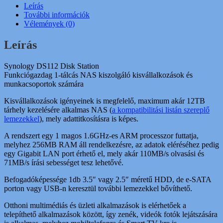
Leírás
További információk
Vélemények (0)
Leírás
Synology DS112 Disk Station
Funkciógazdag 1-tálcás NAS kiszolgáló kisvállalkozások és
munkacsoportok számára
Kisvállalkozások igényeinek is megfelelő, maximum akár 12TB
tárhely kezelésére alkalmas NAS (
a kompatibilitási listán szereplő
lemezekkel
), mely adattitkosításra is képes.
A rendszert egy 1 magos 1.6GHz-es ARM processzor futtatja,
melyhez 256MB RAM áll rendelkezésre, az adatok eléréséhez pedig
egy Gigabit LAN port érhető el, mely akár 110MB/s olvasási és
71MB/s írási sebességet tesz lehetővé.
Befogadóképessége 1db 3.5″ vagy 2.5″ méretű HDD, de e-SATA
porton vagy USB-n keresztül további lemezekkel bővíthető.
Otthoni multimédiás és üzleti alkalmazások is elérhetőek a
telepíthető alkalmazások között, így zenék, videók fotók lejátszására