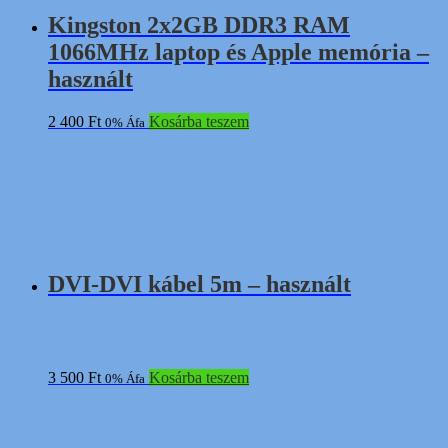
Kingston 2x2GB DDR3 RAM
1066MHz laptop és Apple memória –
használt
2 400
Ft
Kosárba teszem
0% Áfa
DVI-DVI kábel 5m – használt
3 500
Ft
Kosárba teszem
0% Áfa