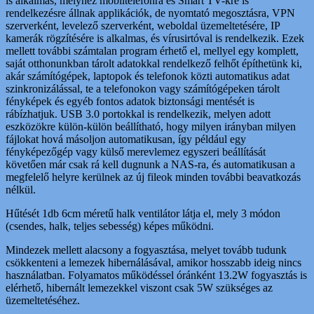
is alkalmas, melyhez mobiltelefonra és Smart TV-kre is
rendelkezésre állnak applikációk, de nyomtató megosztásra, VPN
szerverként, levelező szerverként, weboldal üzemeltetésére, IP
kamerák rögzítésére is alkalmas, és vírusirtóval is rendelkezik. Ezek
mellett további számtalan program érhető el, mellyel egy komplett,
saját otthonunkban tárolt adatokkal rendelkező felhőt építhetünk ki,
akár számítógépek, laptopok és telefonok közti automatikus adat
szinkronizálással, te a telefonokon vagy számítógépeken tárolt
fényképek és egyéb fontos adatok biztonsági mentését is
rábízhatjuk. USB 3.0 portokkal is rendelkezik, melyen adott
eszközökre külön-külön beállítható, hogy milyen irányban milyen
fájlokat hová másoljon automatikusan, így például egy
fényképezőgép vagy külső merevlemez egyszeri beállítását
követően már csak rá kell dugnunk a NAS-ra, és automatikusan a
megfelelő helyre kerülnek az új fileok minden további beavatkozás
nélkül.
Hűtését 1db 6cm méretű halk ventilátor látja el, mely 3 módon
(csendes, halk, teljes sebesség) képes működni.
Mindezek mellett alacsony a fogyasztása, melyet tovább tudunk
csökkenteni a lemezek hibernálásával, amikor hosszabb ideig nincs
használatban. Folyamatos működéssel óránként 13.2W fogyasztás is
elérhető, hibernált lemezekkel viszont csak 5W szükséges az
üzemeltetéséhez.